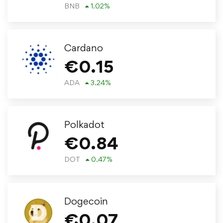
BNB
1.02
%
Cardano
€
0.15
ADA
3.24
%
Polkadot
€
0.84
DOT
0.47
%
Dogecoin
€
0.07