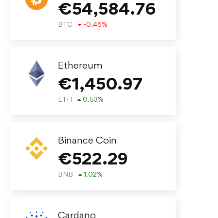
€
54,584.76
BTC
-0.46
%
Ethereum
€
1,450.97
ETH
0.53
%
Binance Coin
€
522.29
BNB
1.02
%
Cardano