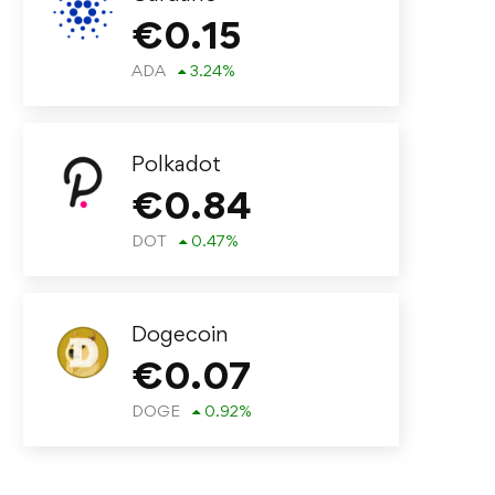
€
0.15
ADA
3.24
%
Polkadot
€
0.84
DOT
0.47
%
Dogecoin
€
0.07
DOGE
0.92
%