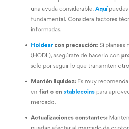
una ayuda considerable.
Aquí
puedes 
fundamental. Considera factores téc
informadas.
Holdear
con precaución:
Si planeas
(HODL), asegúrate de hacerlo con
pr
solo por seguir lo que transmiten otr
Mantén liquidez:
Es muy recomendable
en
fiat o en
stablecoins
para aprove
mercado.
Actualizaciones constantes:
Manten
puedan afectar al mercado de criptom