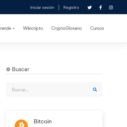
Iniciar sesión
Registro
rende
Wikicripto
CryptoGlosario
Cursos
⚙︎ Buscar
Bitcoin