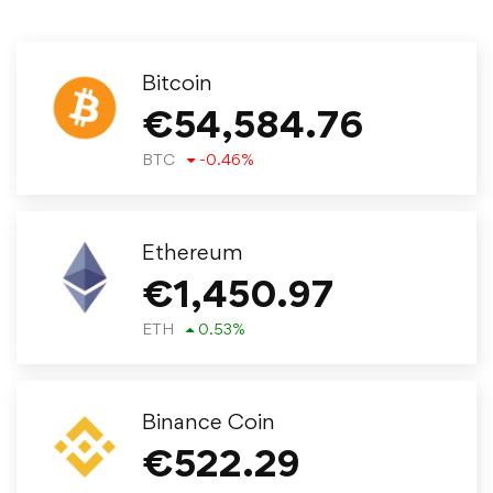
Bitcoin
€
54,584.76
BTC
-0.46
%
Ethereum
€
1,450.97
ETH
0.53
%
Binance Coin
€
522.29