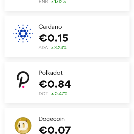
BNB
1.02
%
Cardano
€
0.15
ADA
3.24
%
Polkadot
€
0.84
DOT
0.47
%
Dogecoin
€
0.07