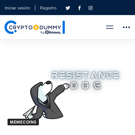
Iniciar sesión
Registro
MEMECOINS