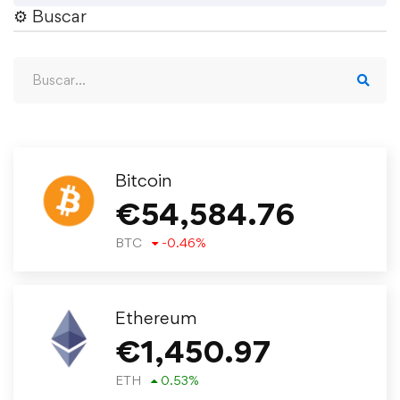
⚙︎ Buscar
Bitcoin
€
54,584.76
BTC
-0.46
%
Ethereum
€
1,450.97
ETH
0.53
%