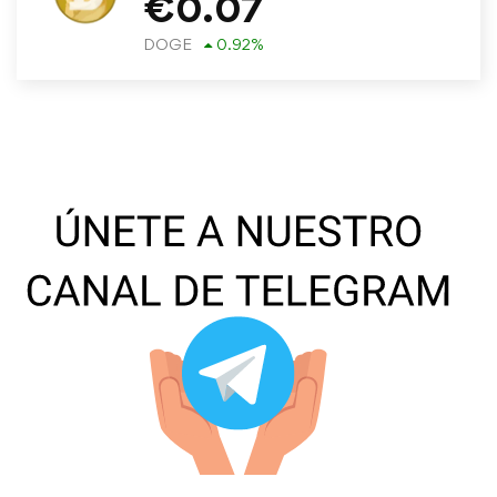
€
0.07
DOGE
0.92
%