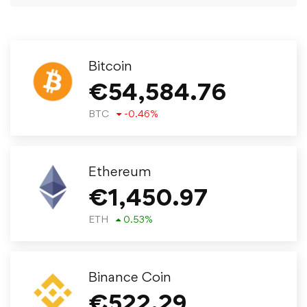
Bitcoin
€
54,584.76
BTC
-0.46
%
Ethereum
€
1,450.97
ETH
0.53
%
Binance Coin
€
522.29