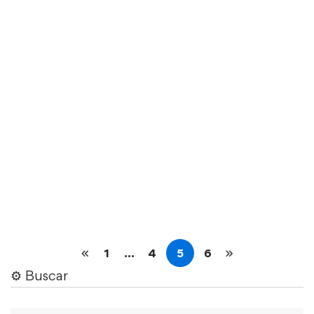
MINERÍA
¿Es rentable minar criptomonedas en 2026?
¿Te has preguntado si es rentable minar
criptomonedas en 2026? No …
Leer más
1
…
4
5
6
⚙︎ Buscar