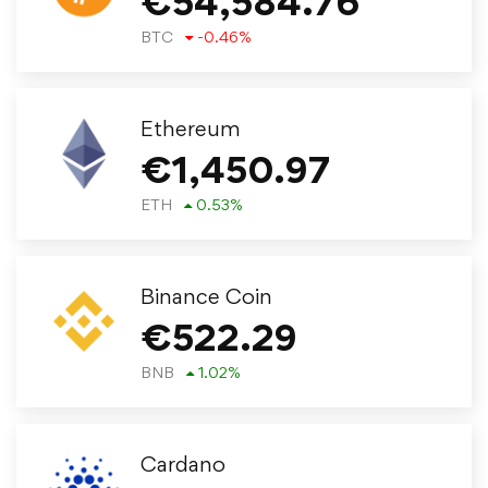
€
54,584.76
BTC
-0.46
%
Ethereum
€
1,450.97
ETH
0.53
%
Binance Coin
€
522.29
BNB
1.02
%
Cardano