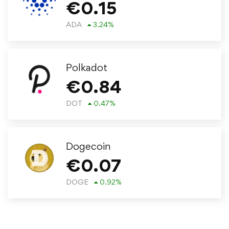
€
0.15
ADA
3.24
%
Polkadot
€
0.84
DOT
0.47
%
Dogecoin
€
0.07
DOGE
0.92
%